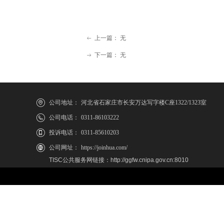
上一篇：
无
ꂃ
下一篇：
无
ꁹ
公司地址：
河北省石家庄市长安万达写字楼C座1322/1323室
公司电话：
0311-86103222
投诉电话：
0311-85610203
公司网址：
https://joinhua.com/
TISC公共服务网链接：
http://ggfw.cnipa.gov.cn:8010