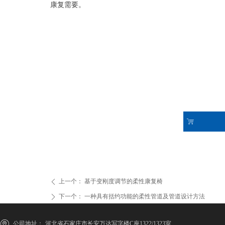
康复需要。
ꁈ
上一个：
基于变刚度调节的柔性康复椅
ꄴ
下一个：
一种具有括约功能的柔性管道及管道设计方法
ꄲ
公司地址：
河北省石家庄市长安万达写字楼C座1322/1323室